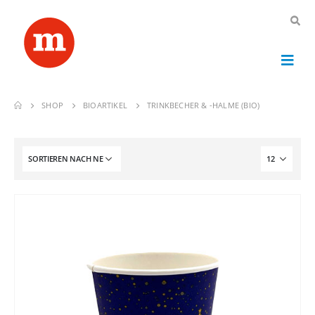
SHOP
BIOARTIKEL
TRINKBECHER & -HALME (BIO)