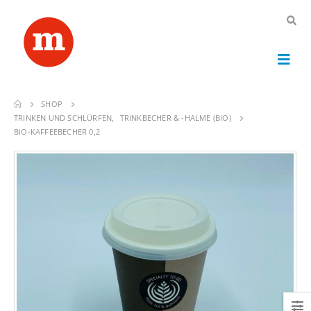
SHOP
TRINKEN UND SCHLÜRFEN
,
TRINKBECHER & -HALME (BIO)
BIO-KAFFEEBECHER 0,2