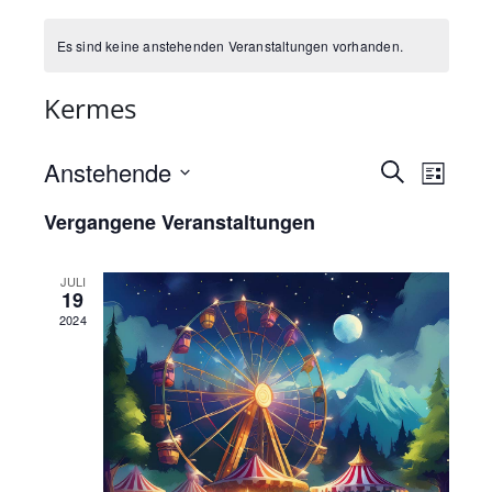
Es sind keine anstehenden Veranstaltungen vorhanden.
Kermes
Anstehende
Veranst
Suche
Veransta
Liste
Datum
Ansichte
Suche
Vergangene Veranstaltungen
wählen.
Navigati
und
JULI
19
Ansicht
2024
Navigat