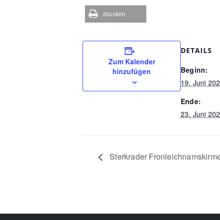
drucken
DETAILS
Zum Kalender
Beginn:
hinzufügen
19. Juni 20
Ende:
23. Juni 20
Sterkrader Fronleichnamskirm