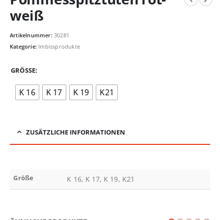
weiß
Artikelnummer:
30281
Kategorie:
Imbissprodukte
GRÖSSE
K 16
K 17
K 19
K21
ZUSÄTZLICHE INFORMATIONEN
Größe
K 16, K 17, K 19, K21