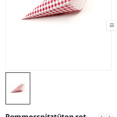
Pommesspitztüten rot-