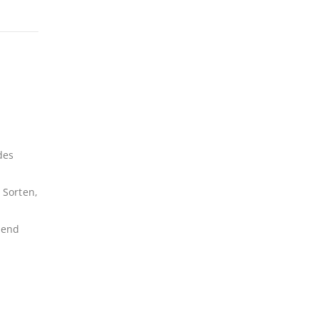
des
 Sorten,
bend