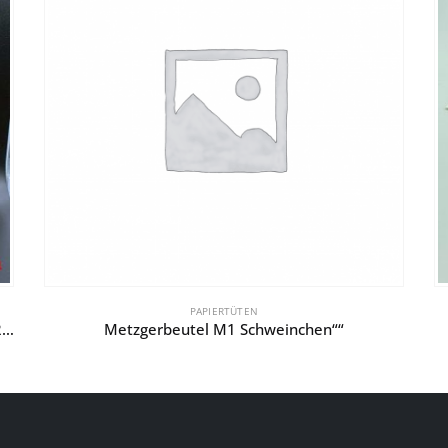
PAPIERTÜTEN
Papier-TT. Weihnacht Schaukelstuhl-Nikolaus“ 22+10×28″
Metzgerbeutel M1 Schweinchen““