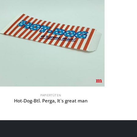
PAPIERTÜTEN
Hot-Dog-Btl. Perga, It`s great man
Bodenbe