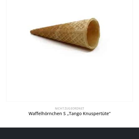
NICHT ZUGEORDNET
Waffelhörnchen S „Tango Knuspertüte“